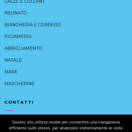
CALZE E COLLANT
NEONATO
BIANCHERIA E CORREDO
PIGIAMERIA
ABBIGLIAMENTO
NATALE
MARE
MASCHERINE
CONTATTI
+39 091 6168088
Questo sito utilizza cookie per consentire una navigazione
efficiente sullo stesso, per analizzare statisticamente le visite