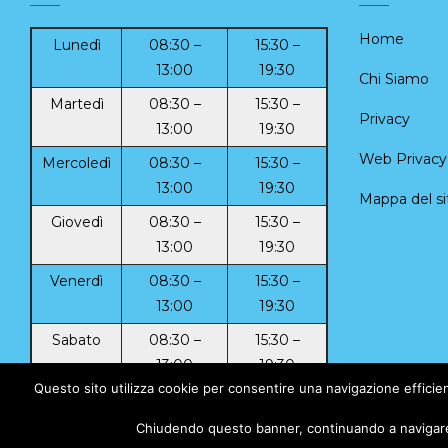
Home
Lunedì
08:30 –
15:30 –
13:00
19:30
Chi Siamo
Martedì
08:30 –
15:30 –
Privacy
13:00
19:30
Web Privacy 
Mercoledì
08:30 –
15:30 –
13:00
19:30
Mappa del si
Giovedì
08:30 –
15:30 –
13:00
19:30
Venerdì
08:30 –
15:30 –
13:00
19:30
Sabato
08:30 –
15:30 –
13:00
19:30
Questo sito utilizza cookie per consentire una navigazione efficiente
Domenica
–
–
Chiudendo questo banner, continuando a navigare 