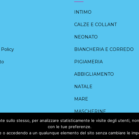
INTIMO
CALZE E COLLANT
NEONATO
Policy
BIANCHERIA E CORREDO
to
PIGIAMERIA
ABBIGLIAMENTO
NATALE
MARE
MASCHERINE
 sullo stesso, per analizzare statisticamente le visite degli utenti, nonc
con le tue preferenze.
o accedendo a un qualunque elemento del sito senza cambiare le impost