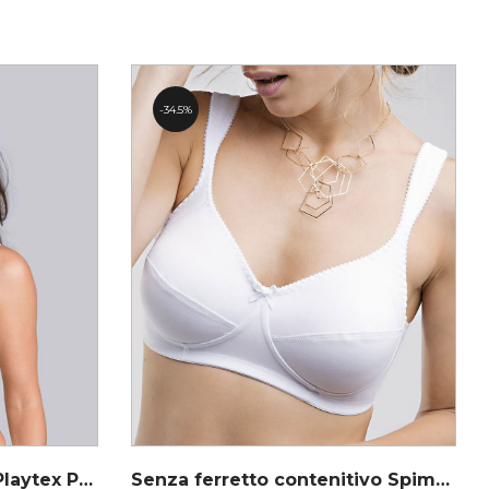
34.5%
Minimizer con ferretto Playtex P01P4 Bianco
Senza ferretto contenitivo Spiman 281