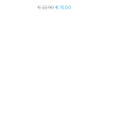
€
22.90
€
15.00