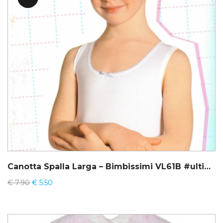
Canotta Spalla Larga – Bimbissimi VL61B #ultimi pezzi
€
7.90
€
5.50