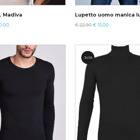
L Madiva
0.00
€
22.90
€
15.00
34.5%