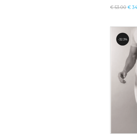
€
53.00
€
34
32.3%