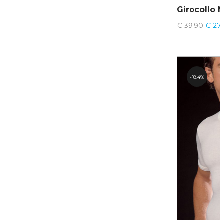
Girocollo
€
39.90
€
27
18.4%