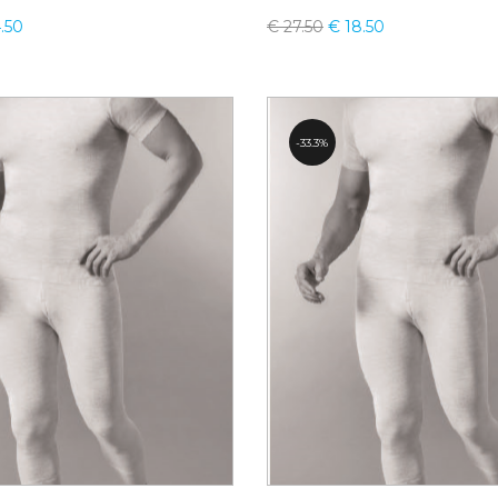
.50
€
27.50
€
18.50
33.3%