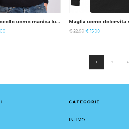
Maglia girocollo uomo manica lunga – Cotonella GU012
.00
€
22.90
€
15.00
1
2
I
CATEGORIE
INTIMO