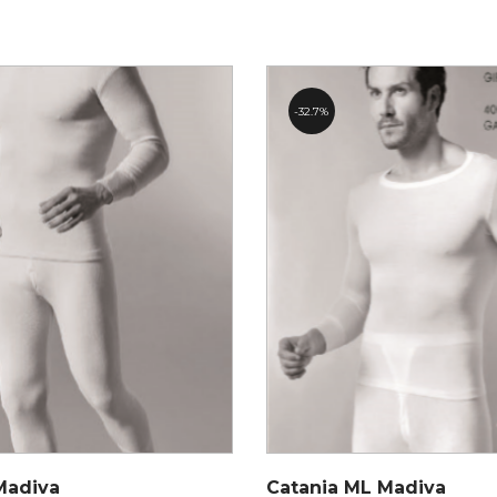
32.7%
Madiva
Catania ML Madiva