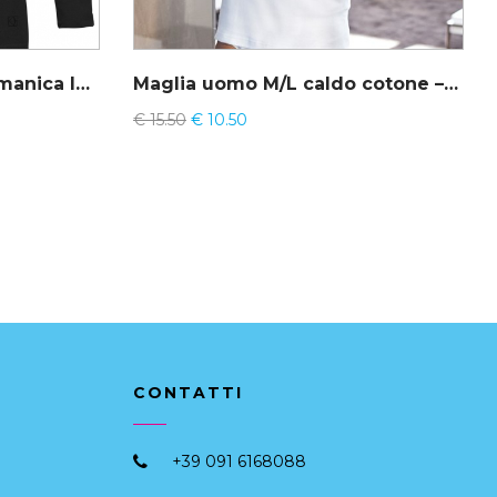
Maglia uomo dolcevita manica lunga – Cotonella GU003
Maglia uomo M/L caldo cotone – Nottingham mod. JAZZ
€
15.50
€
10.50
CONTATTI
+39 091 6168088