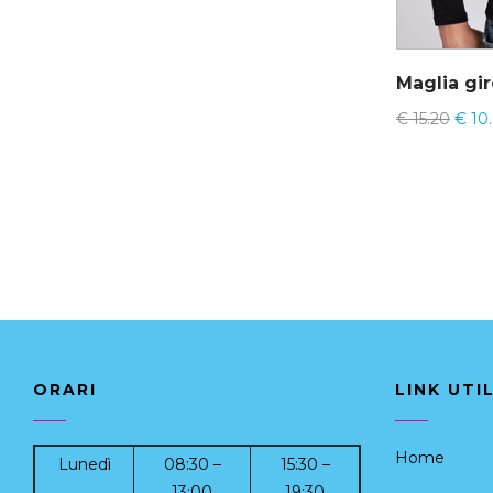
€
15.20
€
10
ORARI
LINK UTIL
Home
Lunedì
08:30 –
15:30 –
13:00
19:30