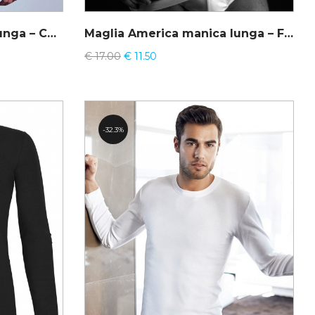
Lupetto uomo manica lunga – Cotonella GU002
Maglia America manica lunga – Fragi
€
17.00
€
11.50
32.3%