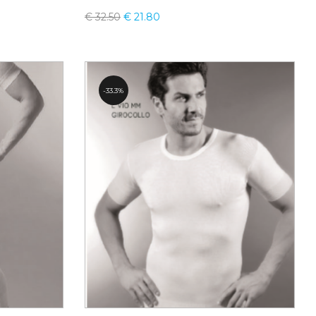
€
32.50
€
21.80
33.3%