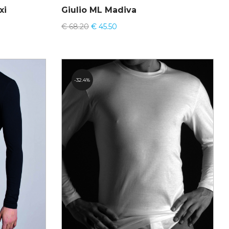
xi
Giulio ML Madiva
€
68.20
€
45.50
32.4%