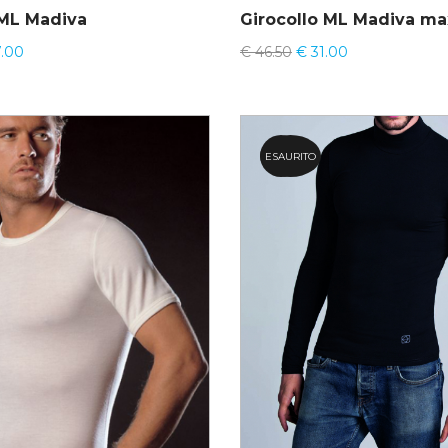
 ML Madiva
Girocollo ML Madiva ma
.00
€
46.50
€
31.00
ESAURITO
34.5%