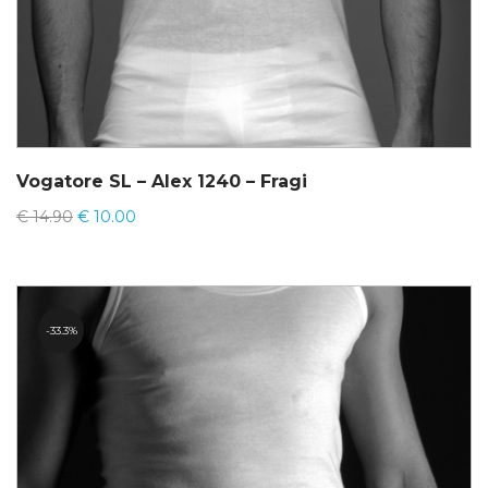
Vogatore SL – Alex 1240 – Fragi
€
14.90
€
10.00
33.3%