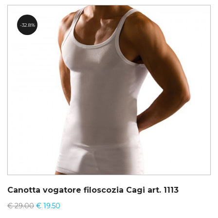
32.8%
Canotta vogatore filoscozia Cagi art. 1113
€
29.00
€
19.50