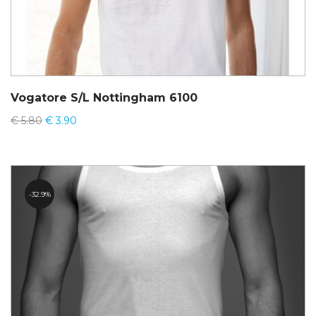
Vogatore S/L Nottingham 6100
€
5.80
€
3.90
32.9%