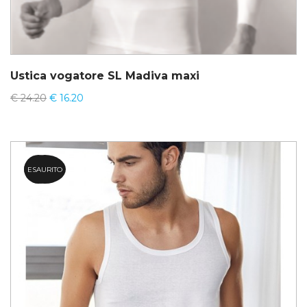
Ustica vogatore SL Madiva maxi
€
24.20
€
16.20
ESAURITO
32.8%