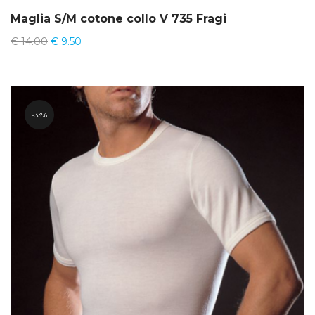
Maglia S/M cotone collo V 735 Fragi
€
14.00
€
9.50
33%