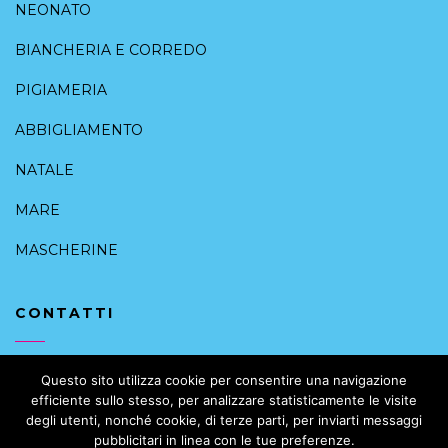
NEONATO
BIANCHERIA E CORREDO
PIGIAMERIA
ABBIGLIAMENTO
NATALE
MARE
MASCHERINE
CONTATTI
+39 091 6168088
Questo sito utilizza cookie per consentire una navigazione
efficiente sullo stesso, per analizzare statisticamente le visite
info@intimoalcentrostorico.it
degli utenti, nonché cookie, di terze parti, per inviarti messaggi
pubblicitari in linea con le tue preferenze.