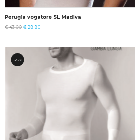
Perugia vogatore SL Madiva
€
43.00
€
28.80
33.2%