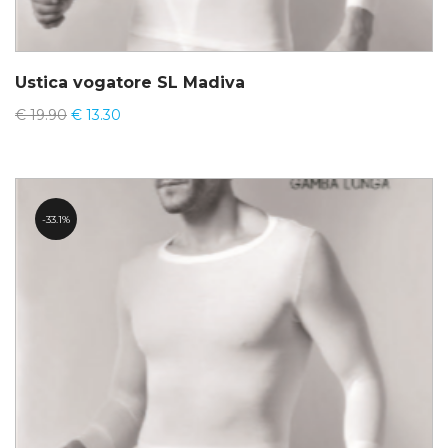
Ustica vogatore SL Madiva
€
19.90
€
13.30
33.1%