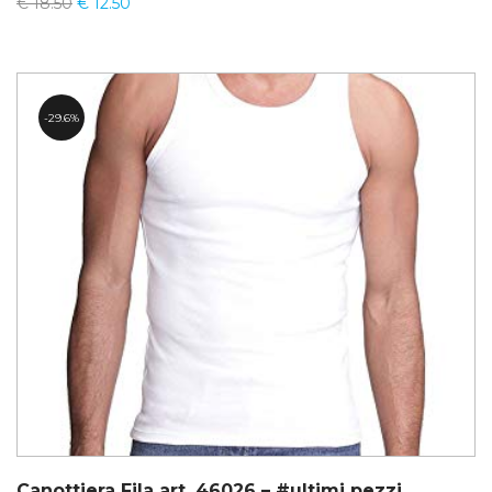
€
18.50
€
12.50
29.6%
Canottiera Fila art. 46026 – #ultimi pezzi