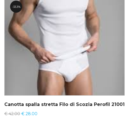
33.3%
Canotta spalla stretta Filo di Scozia Perofil 21001
€
42.00
€
28.00