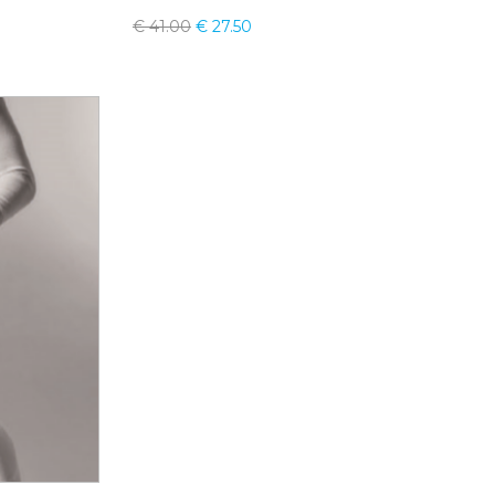
€
41.00
€
27.50