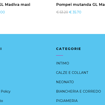
GL Madiva maxi
Pompei mutanda GL Ma
.00
€
53.20
€
35.70
I
CATEGORIE
INTIMO
CALZE E COLLANT
NEONATO
Policy
BIANCHERIA E CORREDO
to
PIGIAMERIA