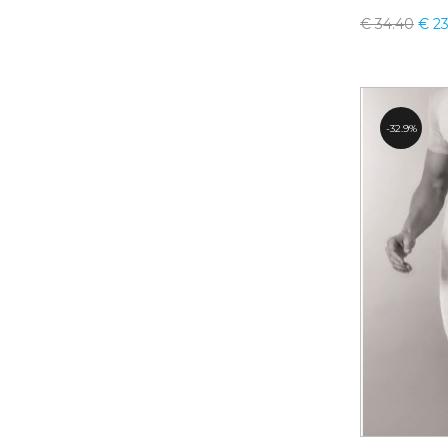
€
34.40
€
23
32.9%