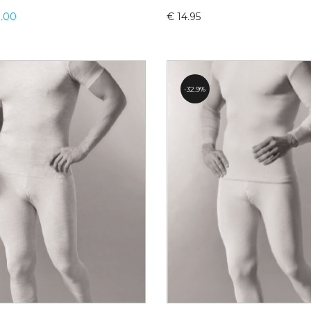
.00
€
14.95
32.9%