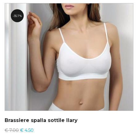
35.7%
Brassiere spalla sottile Ilary
€
7.00
€
4.50