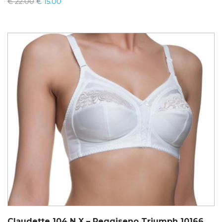
€
22.00
€
15.00
Claudette 104 N X – Reggiseno Triumph 10166799