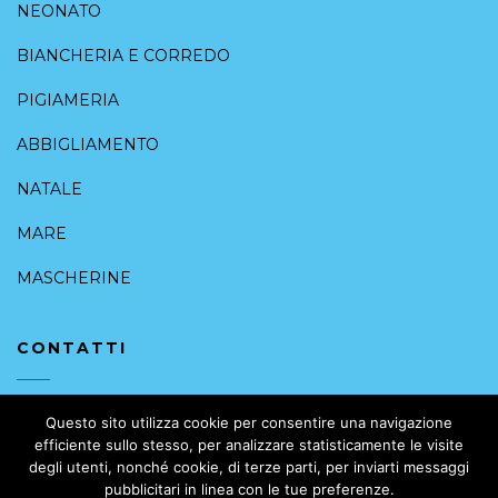
NEONATO
BIANCHERIA E CORREDO
PIGIAMERIA
ABBIGLIAMENTO
NATALE
MARE
MASCHERINE
CONTATTI
+39 091 6168088
Questo sito utilizza cookie per consentire una navigazione
efficiente sullo stesso, per analizzare statisticamente le visite
info@intimoalcentrostorico.it
degli utenti, nonché cookie, di terze parti, per inviarti messaggi
pubblicitari in linea con le tue preferenze.