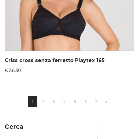
Criss cross senza ferretto Playtex 165
€
38.50
1
2
3
4
5
6
7
Cerca