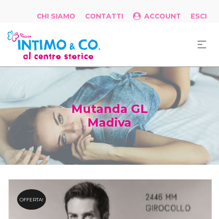
CHI SIAMO
CONTATTI
ACCOUNT
ESCI
Mutanda GL
Madiva
OFFERTA!