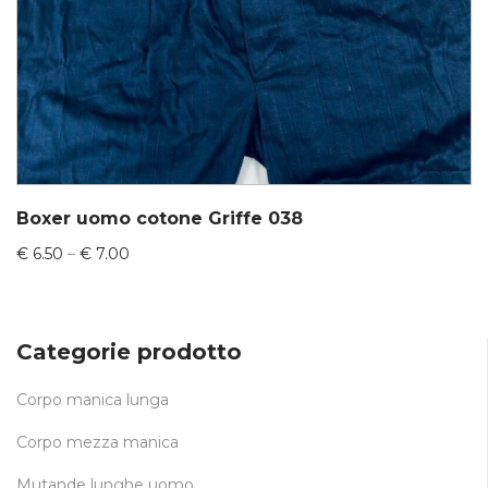
Boxer uomo cotone Griffe 038
€
6.50
–
€
7.00
Categorie prodotto
Corpo manica lunga
Corpo mezza manica
Mutande lunghe uomo