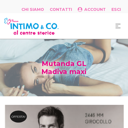
CHI SIAMO
CONTATTI
ACCOUNT
ESCI
Mutanda GL
Madiva maxi
OFFERTA!