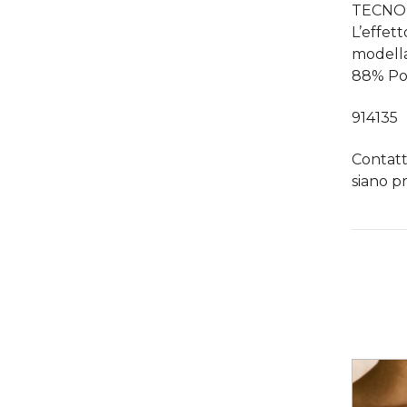
TECNOLO
L’effet
modella
88% Pol
914135
Contatt
siano pr