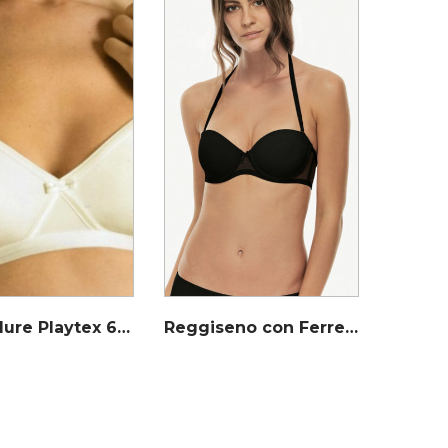
New Allure Playtex 6390 – Ulteriore sconto del 20% se ne acquisti almeno 3
Reggiseno con Ferretto Push up balconcino – Lovable 914129 ultimi pezzi