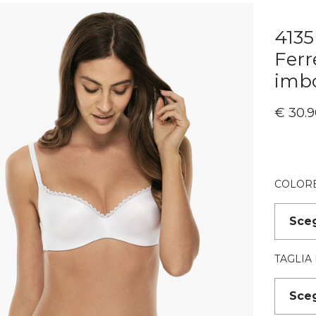
4135
Ferr
imbo
€
30.9
COLOR
TAGLIA