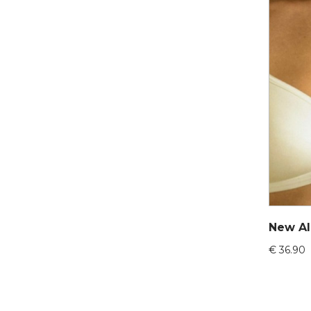
€
36.90