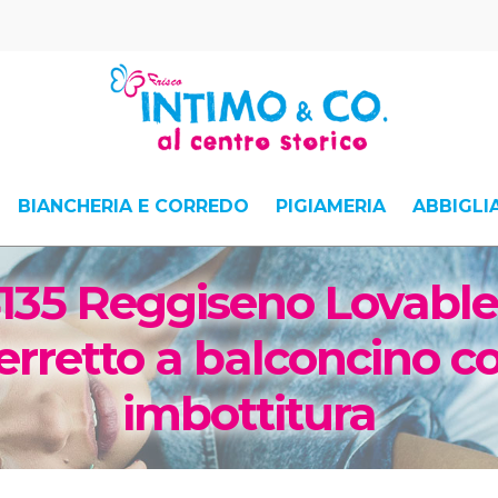
BIANCHERIA E CORREDO
PIGIAMERIA
ABBIGL
135 Reggiseno Lovable
erretto a balconcino c
imbottitura