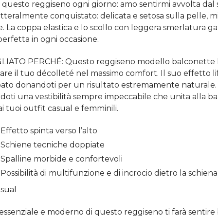
 questo reggiseno ogni giorno: amo sentirmi avvolta dal
tteralmente conquistato: delicata e setosa sulla pelle, mi
le. La coppa elastica e lo scollo con leggera smerlatura 
perfetta in ogni occasione.
IATO PERCHÉ: Questo reggiseno modello balconette ha
are il tuo décolleté nel massimo comfort. Il suo effetto li
ato donandoti per un risultato estremamente naturale. L
doti una vestibilità sempre impeccabile che unita alla b
i tuoi outfit casual e femminili.
Effetto spinta verso l’alto
Schiene tecniche doppiate
Spalline morbide e confortevoli
Possibilità di multifunzione e di incrocio dietro la schiena
asual
e essenziale e moderno di questo reggiseno ti farà sentire