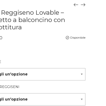
 Reggiseno Lovable –
etto a balconcino con
ttitura
0
Disponibile
E
 REGGISENI