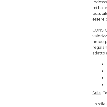
Indosso
mi ha le
possibi
essere 
CONSIGL
valorizz
rimpolp
regalan
adatto a
Stile
: C
Lo stil