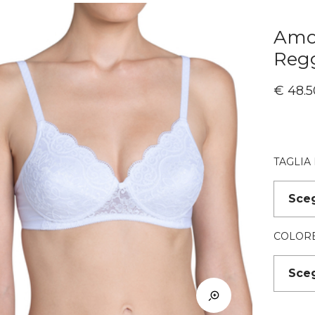
Amou
Reg
€
48.5
TAGLIA
COLOR