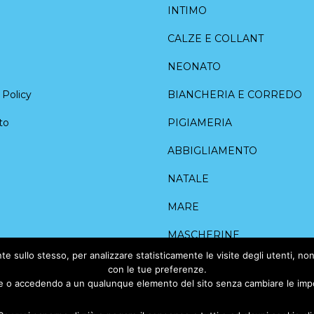
INTIMO
CALZE E COLLANT
NEONATO
Policy
BIANCHERIA E CORREDO
to
PIGIAMERIA
ABBIGLIAMENTO
NATALE
MARE
MASCHERINE
 sullo stesso, per analizzare statisticamente le visite degli utenti, nonc
con le tue preferenze.
o accedendo a un qualunque elemento del sito senza cambiare le impost
O AL CENTRO STORICO DI FRISCO DANILO E C. S.A.S - P.IVA: 04709