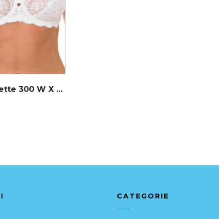
Amourette 300 W X – BIANCO – Reggiseno Triumph
I
CATEGORIE