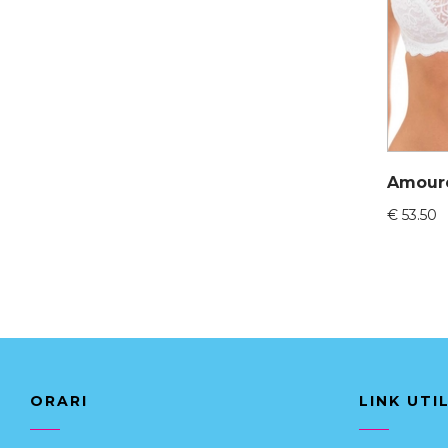
€
53.50
ORARI
LINK UTIL