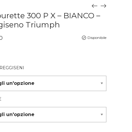
rette 300 P X – BIANCO –
giseno Triumph
0
Disponibile
 REGGISENI
E