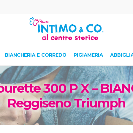
BIANCHERIA E CORREDO
PIGIAMERIA
ABBIGL
urette 300 P X – BIAN
Reggiseno Triumph