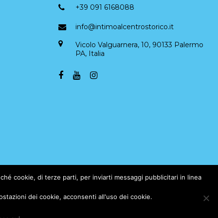
+39 091 6168088
info@intimoalcentrostorico.it
Vicolo Valguarnera, 10, 90133 Palermo
PA, Italia
hé cookie, di terze parti, per inviarti messaggi pubblicitari in linea
azioni dei cookie, acconsenti all'uso dei cookie.
300828