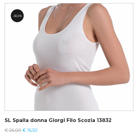
36.5%
SL Spalla donna Giorgi Filo Scozia 13832
€
26.00
€
16.50