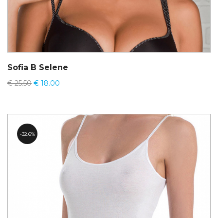
Sofia B Selene
€
25.50
€
18.00
32.6%