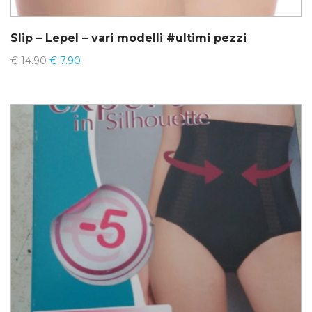
Slip – Lepel – vari modelli #ultimi pezzi
€
14.90
€
7.90