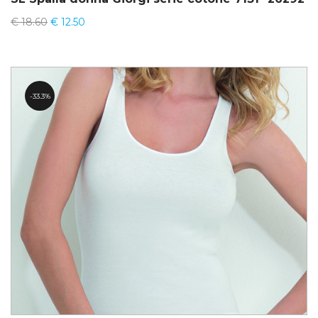
€
18.60
€
12.50
33.3%