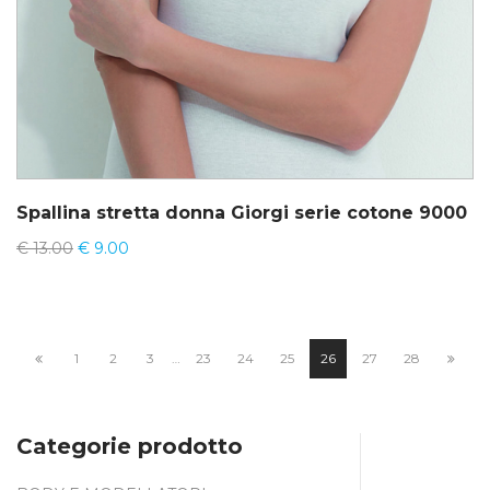
Spallina stretta donna Giorgi serie cotone 9000
€
13.00
€
9.00
1
2
3
…
23
24
25
26
27
28
Categorie prodotto