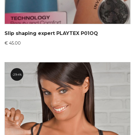
Slip shaping expert PLAYTEX P01OQ
€
45.00
29.4%