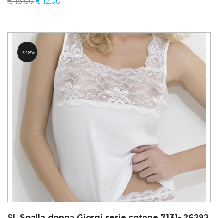
€
18.00
€
12.00
32.8%
SL Spalla donna Giorgi serie cotone 7131- 26292