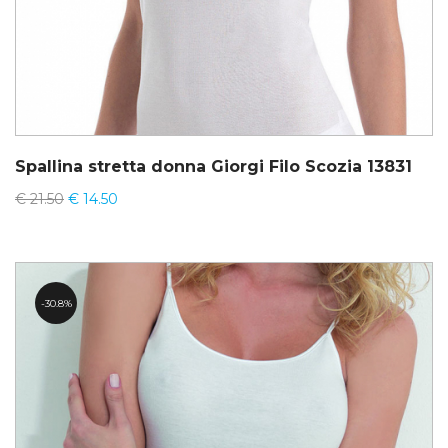
Spallina stretta donna Giorgi Filo Scozia 13831
€
21.50
€
14.50
30.8%