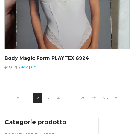
Body Magic Form PLAYTEX 6924
€
59.99
€
41.99
1
2
3
4
5
…
26
27
28
Categorie prodotto