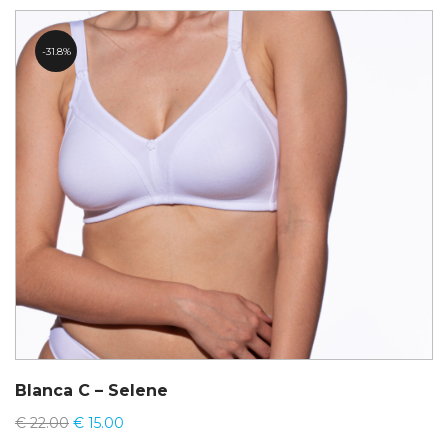
31.8%
Blanca C – Selene
€
22.00
€
15.00