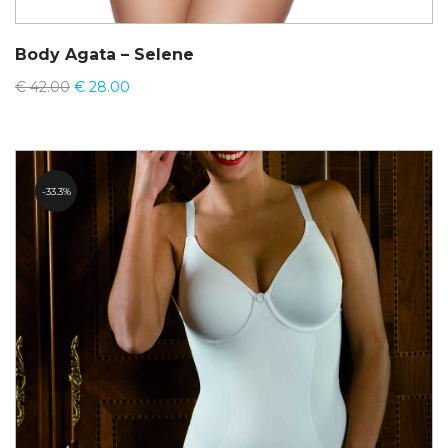
Body Agata – Selene
€
42.00
€
28.00
33.3%