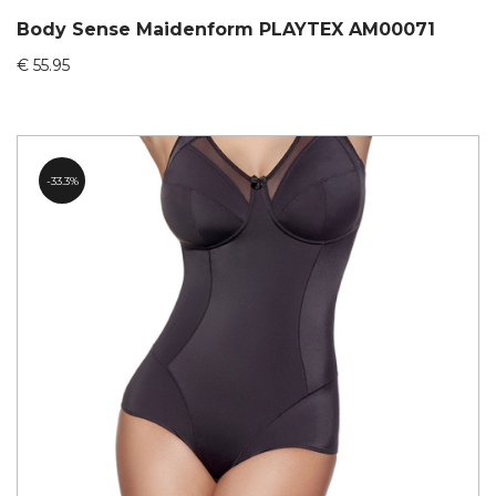
Body Sense Maidenform PLAYTEX AM00071
€
55.95
33.3%