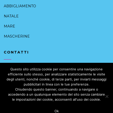
ABBIGLIAMENTO
NATALE
MARE
MASCHERINE
CONTATTI
+39 091 6168088
Questo sito utilizza cookie per consentire una navigazione
efficiente sullo stesso, per analizzare statisticamente le visite
info@intimoalcentrostorico.it
degli utenti, nonché cookie, di terze parti, per inviarti messaggi
pubblicitari in linea con le tue preferenze.
Vicolo Valguarnera, 10, 90133 Palermo PA, Italia
Chiudendo questo banner, continuando a navigare o
accedendo a un qualunque elemento del sito senza cambiare
le impostazioni dei cookie, acconsenti all'uso dei cookie.
Ok