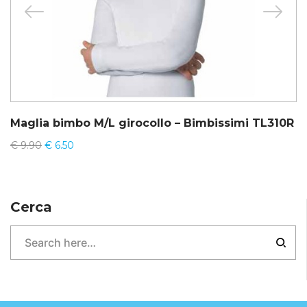
Maglia bimbo M/L girocollo – Bimbissimi TL310R
€
9.90
€
6.50
Cerca