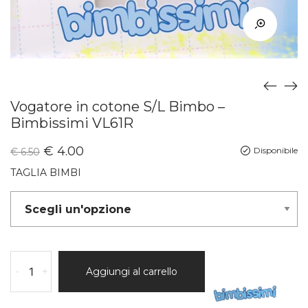
Vogatore in cotone S/L Bimbo –
Bimbissimi VL61R
€
4.00
Disponibile
€
6.50
TAGLIA BIMBI
-
+
Aggiungi al carrello