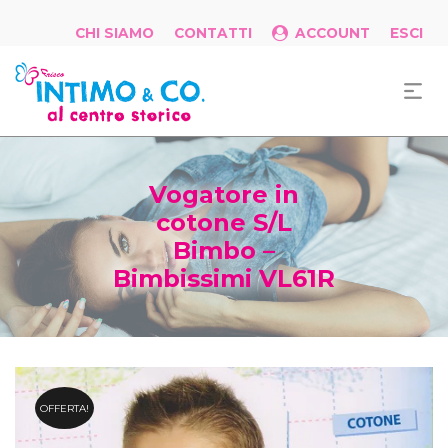
CHI SIAMO
CONTATTI
ACCOUNT
ESCI
Vogatore in
cotone S/L
Bimbo –
Bimbissimi VL61R
OFFERTA!