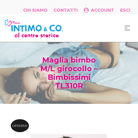
CHI SIAMO
CONTATTI
ACCOUNT
ESCI
Maglia bimbo
M/L girocollo –
Bimbissimi
TL310R
OFFERTA!