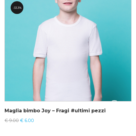
33.3%
Maglia bimbo Joy – Fragi #ultimi pezzi
€
9.00
€
6.00