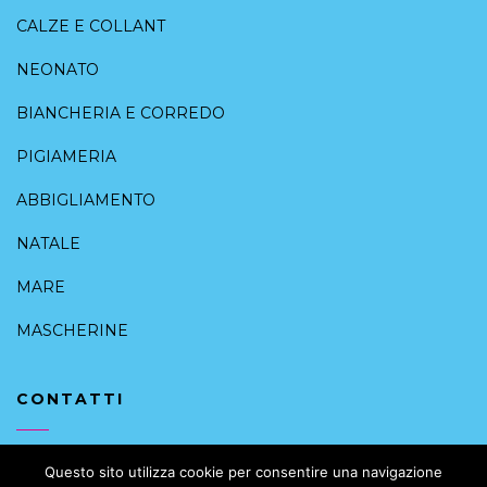
CALZE E COLLANT
NEONATO
BIANCHERIA E CORREDO
PIGIAMERIA
ABBIGLIAMENTO
NATALE
MARE
MASCHERINE
CONTATTI
+39 091 6168088
Questo sito utilizza cookie per consentire una navigazione