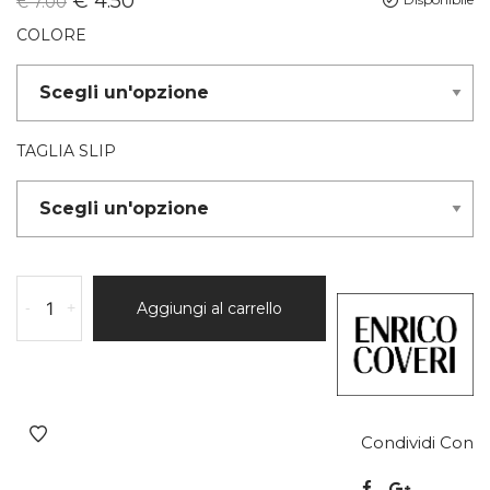
€
4.50
€
7.00
COLORE
TAGLIA SLIP
-
+
Aggiungi al carrello
Condividi Con