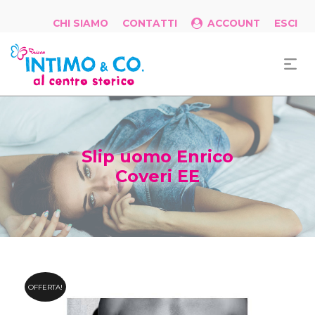
CHI SIAMO
CONTATTI
ACCOUNT
ESCI
Slip uomo Enrico
Coveri EE
OFFERTA!