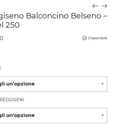
iseno Balconcino Belseno –
l 250
0
Disponibile
E
 REGGISENI