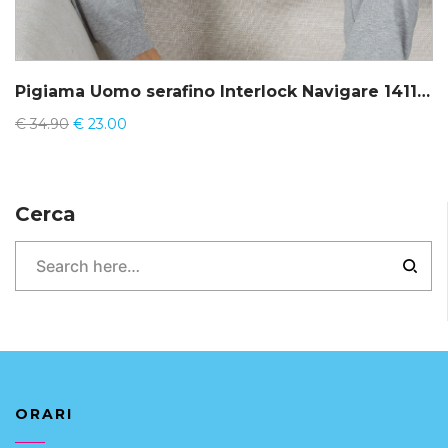
Pigiama Uomo serafino Interlock Navigare 141137
€
34.90
€
23.00
Cerca
ORARI