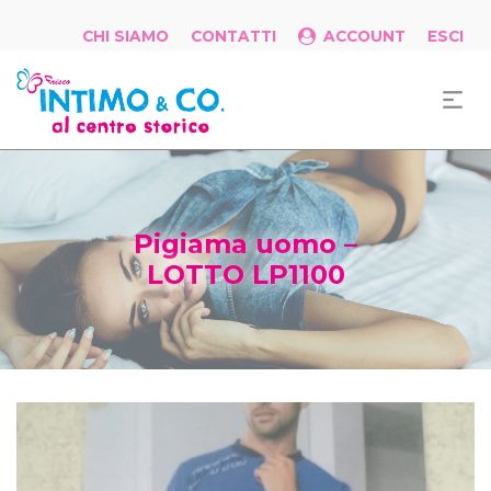
CHI SIAMO
CONTATTI
ACCOUNT
ESCI
Pigiama uomo –
LOTTO LP1100