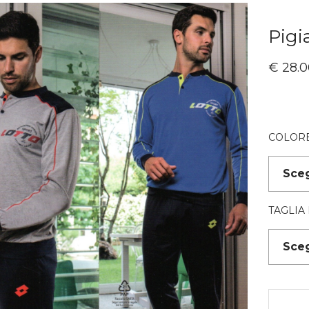
Pig
€
28.0
COLOR
TAGLIA 