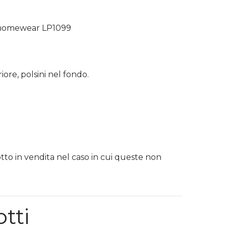
e homewear LP1099
iore, polsini nel fondo.
otto in vendita nel caso in cui queste non
otti