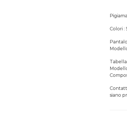
Pigiama
Colori 
Pantalon
Modello
Tabella 
Modello
Compos
Contatt
siano pr