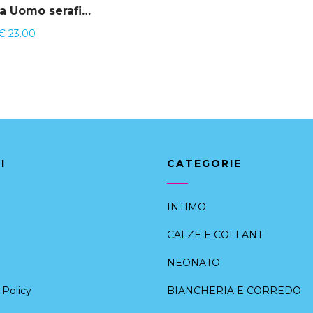
Pigiama Uomo serafino Interlock Navigare 141137
€
23.00
I
CATEGORIE
INTIMO
CALZE E COLLANT
NEONATO
Policy
BIANCHERIA E CORREDO