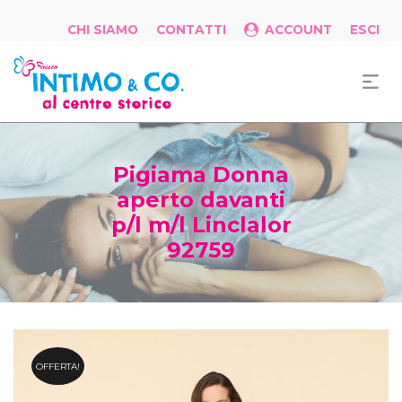
CHI SIAMO
CONTATTI
ACCOUNT
ESCI
Pigiama Donna
aperto davanti
p/l m/l Linclalor
92759
OFFERTA!