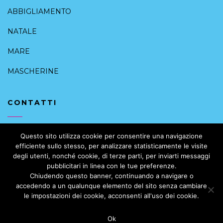
ABBIGLIAMENTO
NATALE
MARE
MASCHERINE
CONTATTI
+39 091 6168088
Questo sito utilizza cookie per consentire una navigazione
efficiente sullo stesso, per analizzare statisticamente le visite
info@intimoalcentrostorico.it
degli utenti, nonché cookie, di terze parti, per inviarti messaggi
pubblicitari in linea con le tue preferenze.
Vicolo Valguarnera, 10, 90133 Palermo PA, Italia
Chiudendo questo banner, continuando a navigare o
accedendo a un qualunque elemento del sito senza cambiare
le impostazioni dei cookie, acconsenti all'uso dei cookie.
Ok