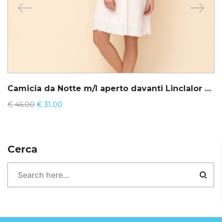
Camicia da Notte m/l aperto davanti Linclalor 71195-71301
€
46.00
€
31.00
Cerca