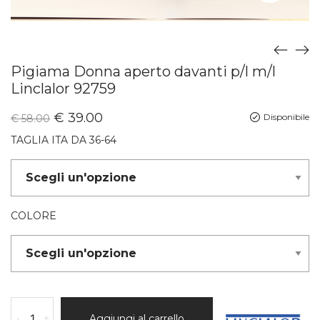
Pigiama Donna aperto davanti p/l m/l
Linclalor 92759
€
39.00
Disponibile
€
58.00
TAGLIA ITA DA 36-64
COLORE
-
+
Aggiungi al carrello