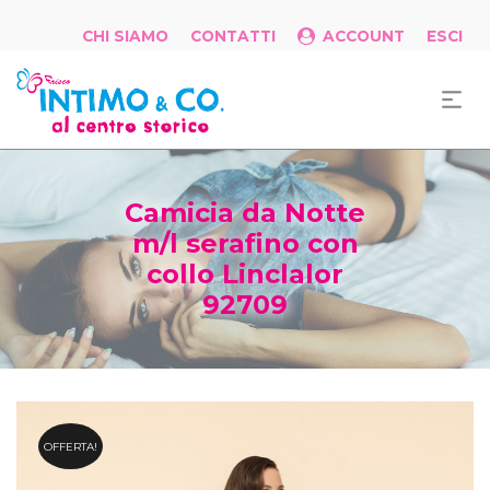
CHI SIAMO
CONTATTI
ACCOUNT
ESCI
Camicia da Notte
m/l serafino con
collo Linclalor
92709
OFFERTA!