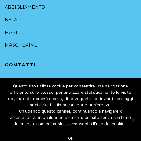
ABBIGLIAMENTO
NATALE
MARE
MASCHERINE
CONTATTI
+39 091 6168088
Questo sito utilizza cookie per consentire una navigazione
efficiente sullo stesso, per analizzare statisticamente le visite
info@intimoalcentrostorico.it
degli utenti, nonché cookie, di terze parti, per inviarti messaggi
pubblicitari in linea con le tue preferenze.
Vicolo Valguarnera, 10, 90133 Palermo PA, Italia
Chiudendo questo banner, continuando a navigare o
accedendo a un qualunque elemento del sito senza cambiare
le impostazioni dei cookie, acconsenti all'uso dei cookie.
Ok