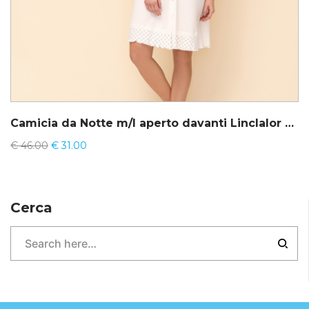
Camicia da Notte m/l aperto davanti Linclalor 71195-71301
€
46.00
€
31.00
Cerca