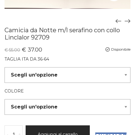
Camicia da Notte m/l serafino con collo
Linclalor 92709
€
37.00
Disponibile
€
55.00
TAGLIA ITA DA 36-64
COLORE
-
+
Aggiungi al carrello