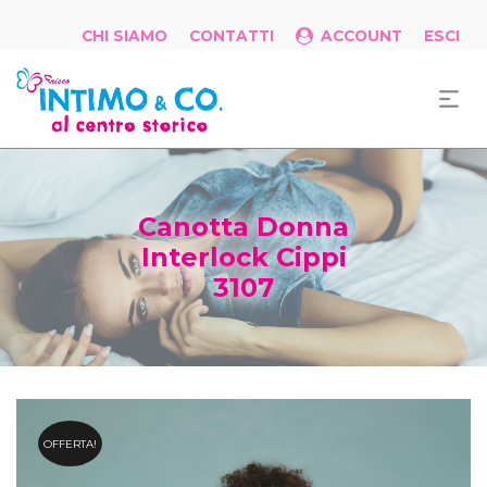
CHI SIAMO
CONTATTI
ACCOUNT
ESCI
Canotta Donna
Interlock Cippi
3107
OFFERTA!