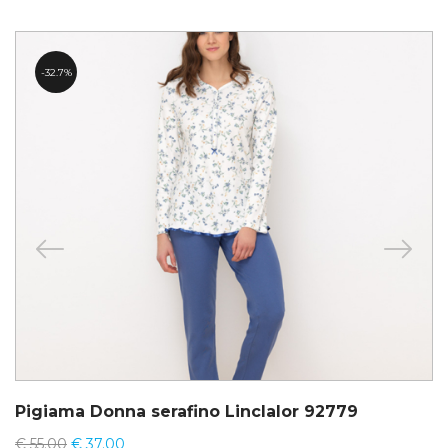
32.7%
Pigiama Donna serafino Linclalor 92779
€
55.00
€
37.00