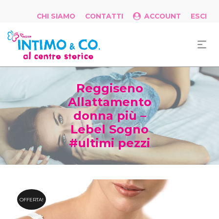
CHI SIAMO
CONTATTI
ACCOUNT
ESCI
Reggiseno
Allattamento
donna più –
Lebel Sogno
#ultimi pezzi
OFFERTA!