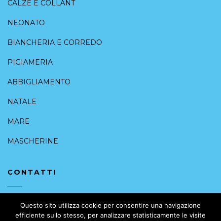
CALZE E COLLANT
NEONATO
BIANCHERIA E CORREDO
PIGIAMERIA
ABBIGLIAMENTO
NATALE
MARE
MASCHERINE
CONTATTI
+39 091 6168088
Questo sito utilizza cookie per consentire una navigazione
efficiente sullo stesso, per analizzare statisticamente le visite