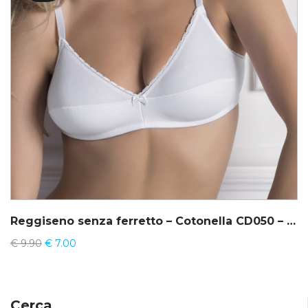
Reggiseno senza ferretto – Cotonella CD050 – Sonia
€
9.90
€
7.00
Cerca