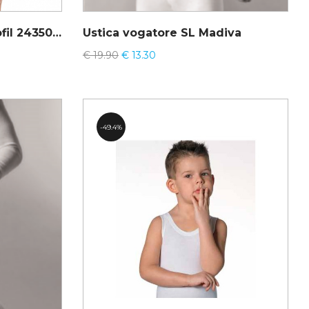
T-SHIRT X-TOUCH – Perofil 24350 #ultimi pezzi
Ustica vogatore SL Madiva
€
19.90
€
13.30
49.4%