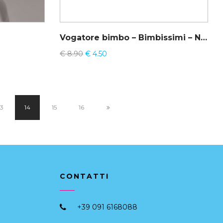
Vogatore bimbo – Bimbissimi – Nottingham VL714R #ultimi pezzi
€
8.90
€
4.50
13
14
15
16
CONTATTI
+39 091 6168088