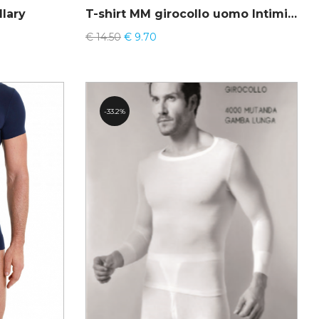
Ilary
T-shirt MM girocollo uomo Intimidea 200042
€
14.50
€
9.70
33.2%