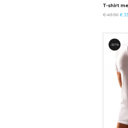
€
49.90
€
33
33.7%