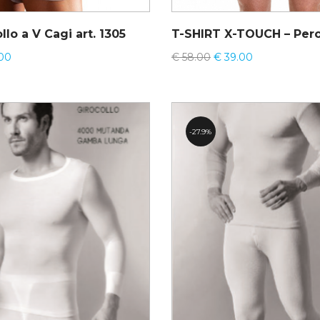
llo a V Cagi art. 1305
.00
€
58.00
€
39.00
27.9%