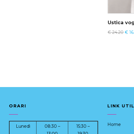
Ustica vo
€
24.20
€
16
ORARI
LINK UTIL
Home
Lunedì
08:30 –
15:30 –
13:00
19:30