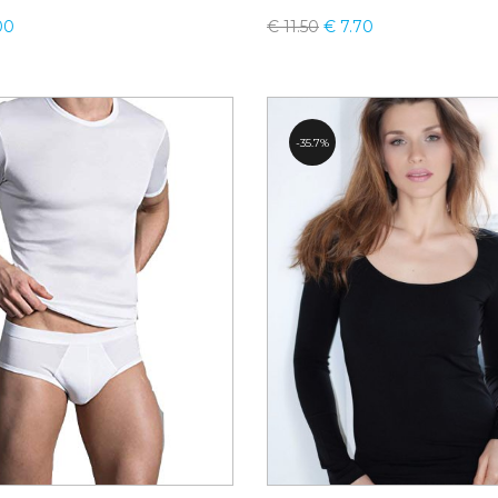
00
€
11.50
€
7.70
35.7%