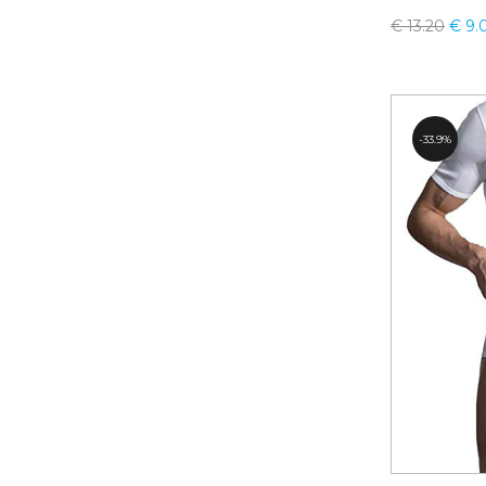
€
13.20
€
9.
33.9%