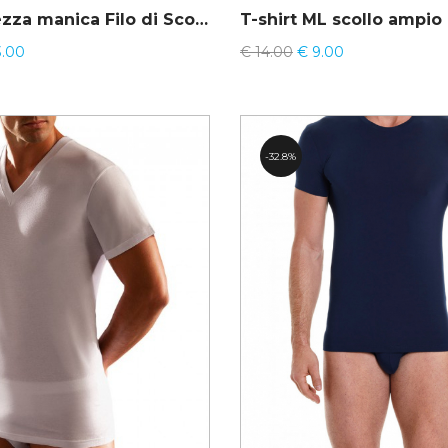
T-shirt mezza manica Filo di Scozia Perofil 21301
T-shirt ML scollo ampio 
.00
€
14.00
€
9.00
32.8%