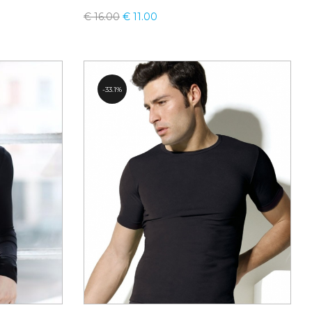
€
16.00
€
11.00
33.1%