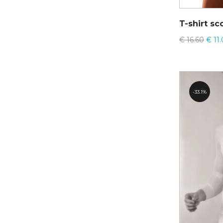
T-shirt sco
€
16.60
€
11
33.1%