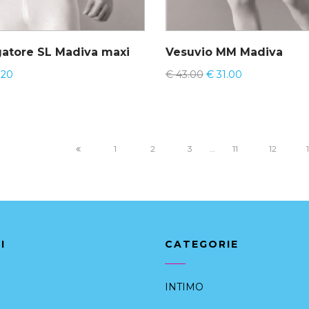
gatore SL Madiva maxi
Vesuvio MM Madiva
.20
€
43.00
€
31.00
1
2
3
…
11
12
I
CATEGORIE
INTIMO