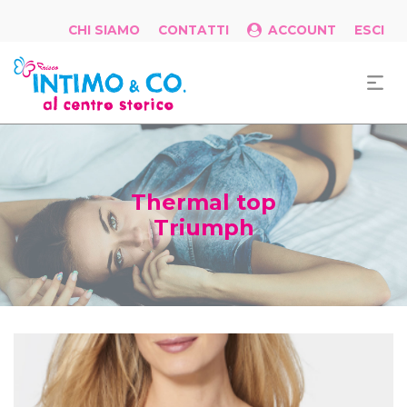
CHI SIAMO
CONTATTI
ACCOUNT
ESCI
Thermal top
Triumph