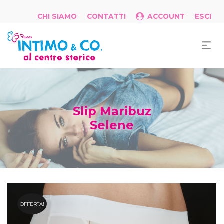
CHI SIAMO
CONTATTI
ACCOUNT
ESCI
Slip Maribuz
Selene
OFFERTA!