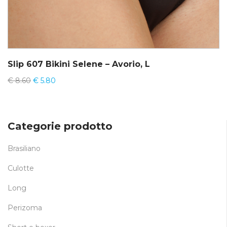
Slip 607 Bikini Selene – Avorio, L
€
8.60
€
5.80
Categorie prodotto
Brasiliano
Culotte
Long
Perizoma