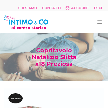
CHI SIAMO
CONTATTI
ACCOUNT
ESCI
Copritavolo
Natalizio Slitta
x18 Preziosa
OFFERTA!