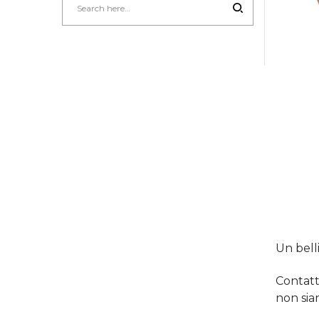
Un bell
Contatt
non sia