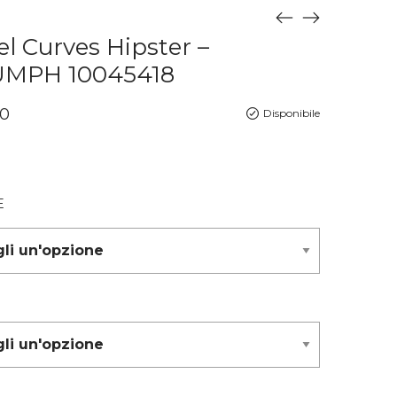
l Curves Hipster –
UMPH 10045418
0
Disponibile
E