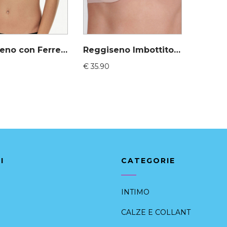
Reggiseno con Ferretto Push up balconcino – Lovable 914129 ultimi pezzi
Reggiseno Imbottito con ferretto – Wonderbra 9443
€
35.90
I
CATEGORIE
INTIMO
CALZE E COLLANT