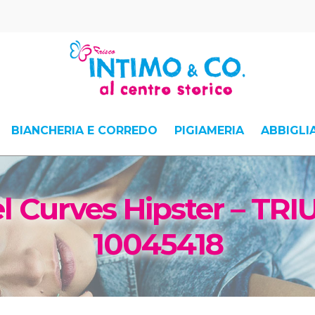
BIANCHERIA E CORREDO
PIGIAMERIA
ABBIGL
l Curves Hipster – TR
10045418