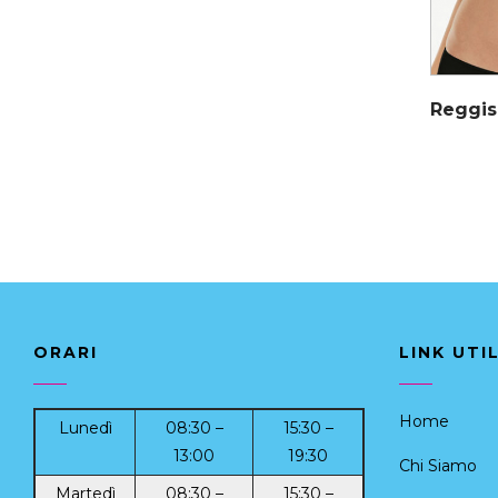
ORARI
LINK UTIL
Home
Lunedì
08:30 –
15:30 –
13:00
19:30
Chi Siamo
Martedì
08:30 –
15:30 –