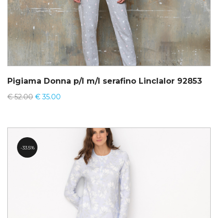
Pigiama Donna p/l m/l serafino Linclalor 92853
€
52.00
€
35.00
33.5%