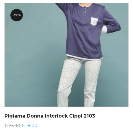
33.1%
Pigiama Donna Interlock Cippi 2103
€
26.90
€
18.00