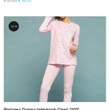
€
27.00
€
18.00
32.1%
Pigiama Donna Interlock Cippi 2107