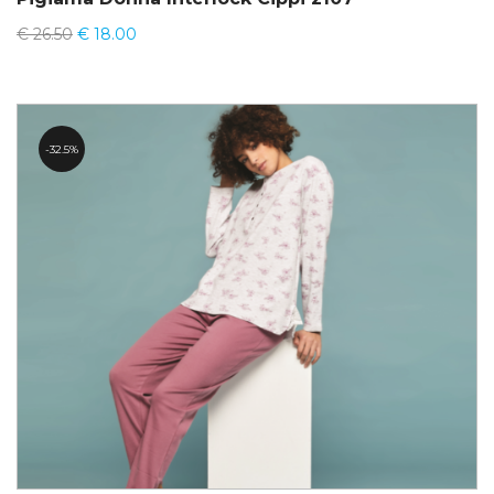
€
26.50
€
18.00
32.5%