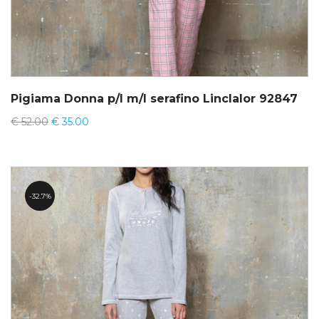
Pigiama Donna p/l m/l serafino Linclalor 92847
€
52.00
€
35.00
32.7%