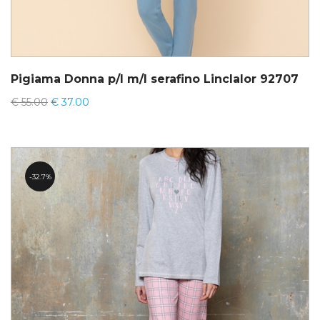
Pigiama Donna p/l m/l serafino Linclalor 92707
€
55.00
€
37.00
32.7%