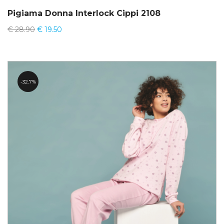
Pigiama Donna Interlock Cippi 2108
€
28.90
€
19.50
32.7%