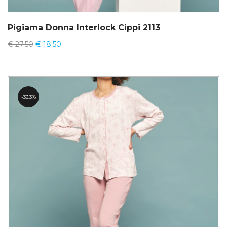
Pigiama Donna Interlock Cippi 2113
€
27.50
€
18.50
33.3%