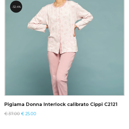
32.4%
Pigiama Donna Interlock calibrato Cippi C2121
€
37.00
€
25.00