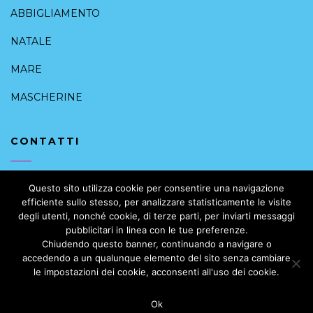
ABBIGLIAMENTO
NATALE
MARE
MASCHERINE
CONTATTI
+39 091 6168088
Questo sito utilizza cookie per consentire una navigazione
efficiente sullo stesso, per analizzare statisticamente le visite
info@intimoalcentrostorico.it
degli utenti, nonché cookie, di terze parti, per inviarti messaggi
pubblicitari in linea con le tue preferenze.
Vicolo Valguarnera, 10, 90133 Palermo PA, Italia
Chiudendo questo banner, continuando a navigare o
accedendo a un qualunque elemento del sito senza cambiare
le impostazioni dei cookie, acconsenti all'uso dei cookie.
Ok