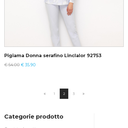
Pigiama Donna serafino Linclalor 92753
€
54.00
€
35.90
1
2
3
Categorie prodotto