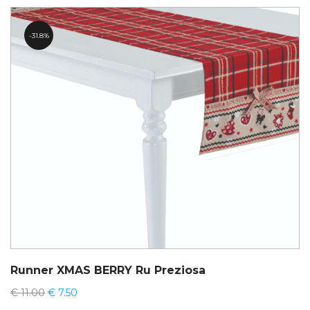
31.8%
Runner XMAS BERRY Ru Preziosa
€
11.00
€
7.50