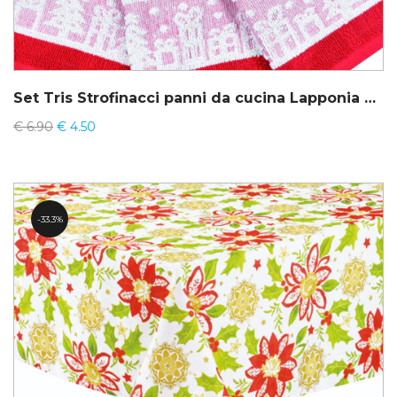
Set Tris Strofinacci panni da cucina Lapponia Preziosa
€
6.90
€
4.50
33.3%