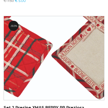
€
7.50
€
5.00
33.3%
Set 2 Presine XMAS BERRY PR Preziosa