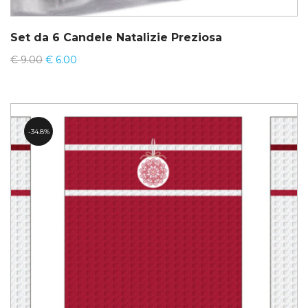
Set da 6 Candele Natalizie Preziosa
€
9.00
€
6.00
34.8%