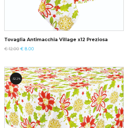
Tovaglia Antimacchia Village x12 Preziosa
€
12.00
€
8.00
32.2%