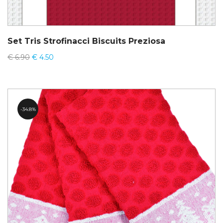
Set Tris Strofinacci Biscuits Preziosa
€
6.90
€
4.50
34.8%