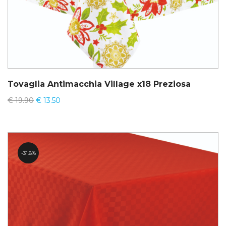
Tovaglia Antimacchia Village x18 Preziosa
€
19.90
€
13.50
31.8%