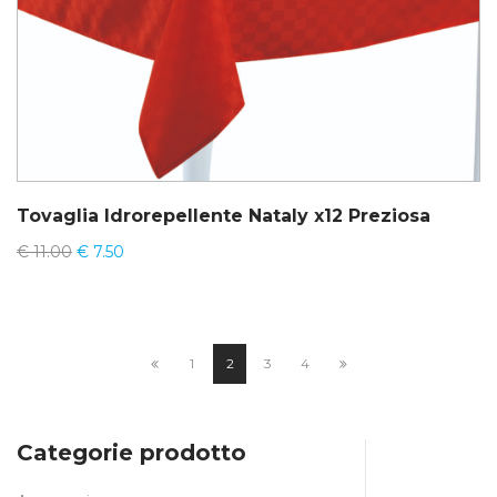
Tovaglia Idrorepellente Nataly x12 Preziosa
€
11.00
€
7.50
1
2
3
4
Categorie prodotto