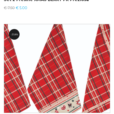
€
7.50
€
5.00
31.8%