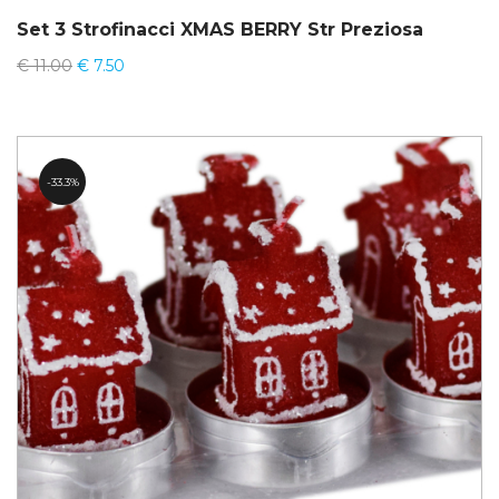
Set 3 Strofinacci XMAS BERRY Str Preziosa
€
11.00
€
7.50
33.3%